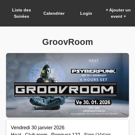
Liste des
+ Ajouter un
Calendrier
Login
Soirées
event +
GroovRoom
Vendredi 30 janvier 2026
Heat - Club room - Ronquoz 122 - Sion / Valais